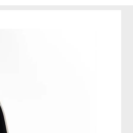
j jakości. w kolorze starego
st przez mnie
atowy, wykonany tylko w jednym
t z tkanin z drugiego obiegu, w
eriał może posiadać drobne
ie wpływa to na jakość