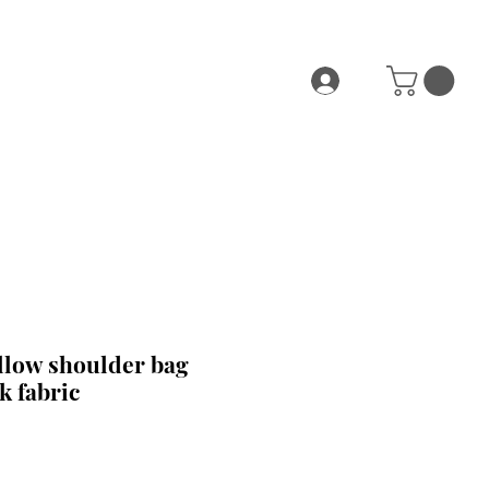
low shoulder bag
k fabric
e