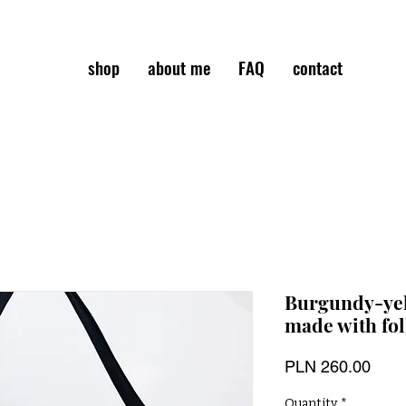
shop
about me
FAQ
contact
Burgundy-yel
made with fol
Pric
PLN 260.00
Quantity
*