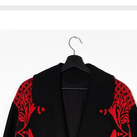
metalowe i wysokie
złota.
Torebka uszyta je
Produkt jest unik
egzemplarzu.
* Nerka uszyta jes
związku z tym mat
niedoskonałości, n
produktu