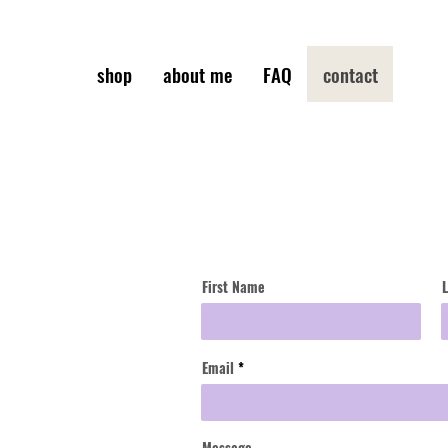
shop
about me
FAQ
contact
First Name
Email
Message