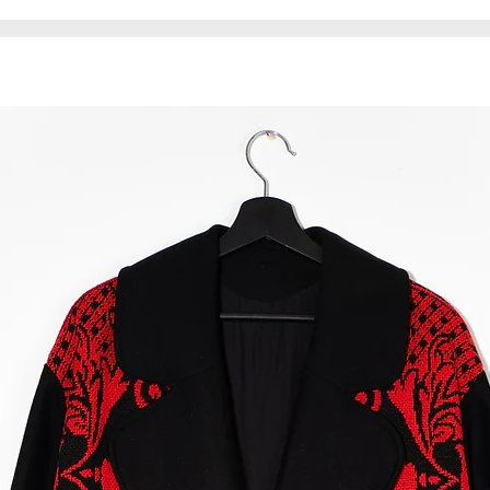
elegancko. Przy su
chwost.
Każda kosmetyczka 
dbałością o detale
To produkt unikat
egzemplarzu.
* Kosmetyczka wyk
obiegu, dlatego m
naturalne niedosk
funkcjonalność ani
świadectwem jego h