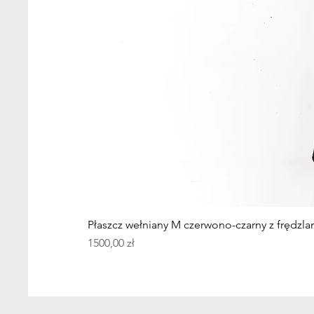
Płaszcz wełniany M czerwono-czarny z frędzla
Cena
1500,00 zł