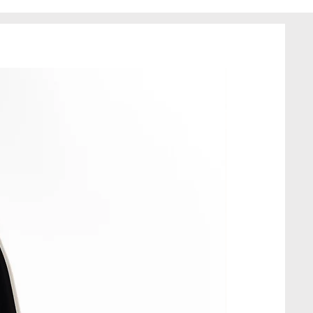
waku znajduje się dekoracyjny
jest szyta własnoręcznie, z
 i jakość wykonania.
owy – dostępny tylko w jednym
onana jest z tkanin z drugiego
ateriał może posiadać drobne,
onałości. Nie wpływają one na
 trwałość produktu, a są
istorii i idei upcyclingu.