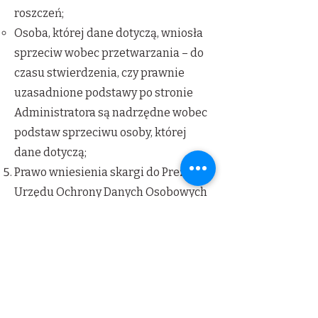
roszczeń;
Osoba, której dane dotyczą, wniosła
sprzeciw wobec przetwarzania – do
czasu stwierdzenia, czy prawnie
uzasadnione podstawy po stronie
Administratora są nadrzędne wobec
podstaw sprzeciwu osoby, której
dane dotyczą;
Prawo wniesienia skargi do Prezesa
Urzędu Ochrony Danych Osobowych
(PUODO), Adres: ul. Stawki 2, 00-193
Warszawa.
Aby skorzystać z przysługujących
uprawnień użytkownik powinien
skontaktować się z Administratorem
drogą korespondencyjną lub