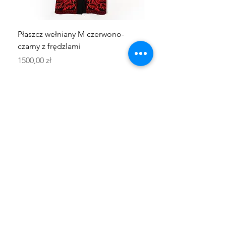
Płaszcz wełniany M czerwono-
Kurtka żółto-brązowa M
czarny z frędzlami
wełnianej tkaniny
Cena
Cena
1500,00 zł
950,00 zł
PLN (zł)
KONTAKT
kapotka.kontakt@gmail.com
+48 798154203
Łódź, Polska
FAQ