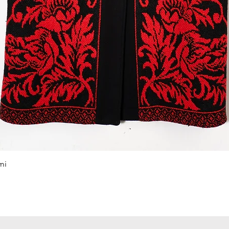
Podgląd
mi