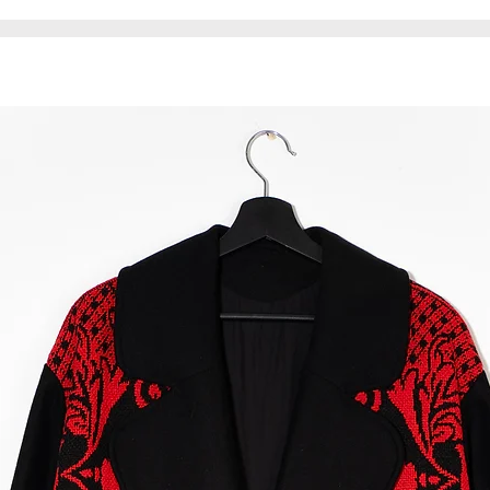
producenta, są met
kolorze starego zł
Torebka uszyta jes
Produkt jest unik
egzemplarzu.
* Nerka uszyta jes
związku z tym mat
niedoskonałości, n
produktu