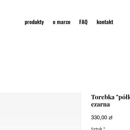
produkty
o marce
FAQ
kontakt
Torebka "pół
czarna
Cena
330,00 zł
Sztuk
*