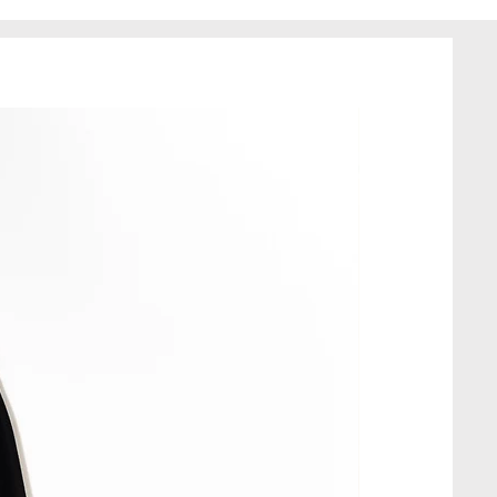
alowe i wysokiej jakości. w
ota.
t własnoręcznie, przeze mnie.
atowy, wykonany tylko w jednym
t z tkanin z drugiego obiegu, w
eriał może posiadać drobne
ie wpływa to na jakość