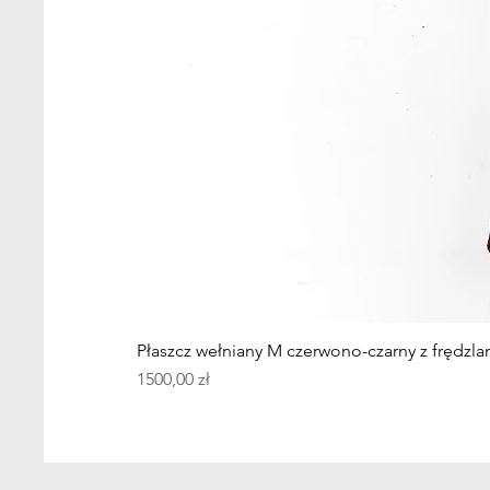
Płaszcz wełniany M czerwono-czarny z frędzla
Cena
1500,00 zł