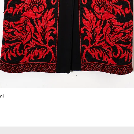
Podgląd
mi