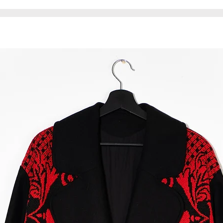
Produkt jest unik
egzemplarzu.
* Nerka uszyta jes
związku z tym mat
niedoskonałości, n
produktu