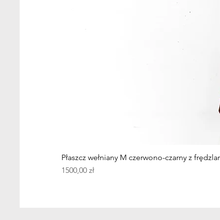
Płaszcz wełniany M czerwono-czarny z frędzla
Cena
1500,00 zł