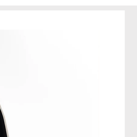
atowy, wykonany tylko w jednym
t z tkanin z drugiego obiegu, w
eriał może posiadać drobne
ie wpływa to na jakość