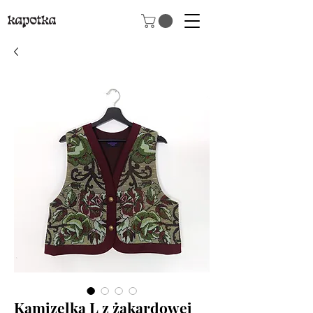
Kamizelka L z żakardowej