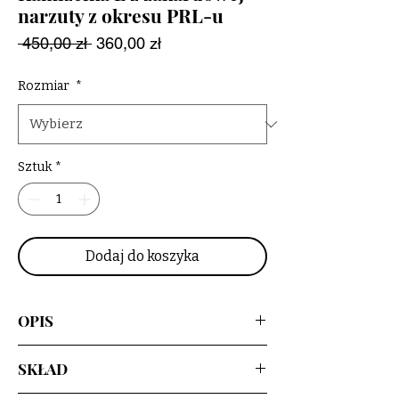
narzuty z okresu PRL-u
Regularna
Cena
 450,00 zł 
360,00 zł
cena
Rabatowa
Rozmiar
*
Sztuk
*
Dodaj do koszyka
OPIS
Upcyclingowa, krótka kamizelka
SKŁAD
wykonana z pięknej, żakardowej
narzuty z okresu PRL-u, z kwiatowym