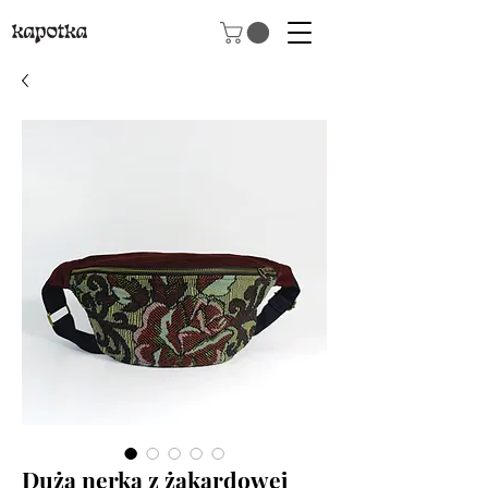
Duża nerka z żakardowej