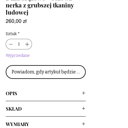
nerka z grubszej tkaniny
ludowej
Cena
260,00 zł
Sztuk
*
Wyprzedane
Powiadom, gdy artykuł będzie dostępny
OPIS
Upcyclingowa nerka z regulowanym
SKŁAD
paskiem. Można nosić zarówno na
ramieniu, jak i na biodrach. Przód
tkanina wzorzysta - 100% wełna
uszyty jest z pięknej, wzorzystej
WYMIARY
reszta tkanin - 100% bawełna