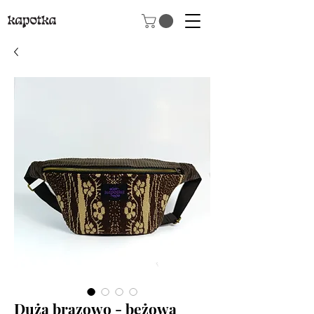
Duża brązowo - beżowa