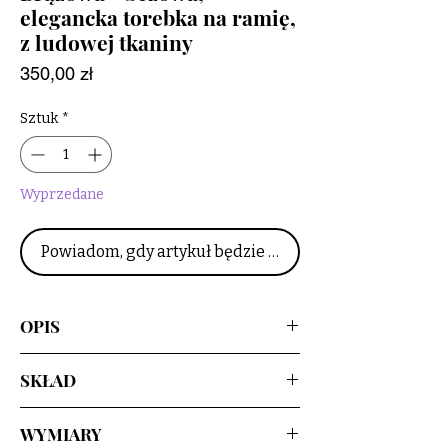
elegancka torebka na ramię,
z ludowej tkaniny
Cena
350,00 zł
Sztuk
*
Wyprzedane
Powiadom, gdy artykuł będzie dostępny
OPIS
Upcyclingowa, elegancka torebka na
SKŁAD
ramię, z pięknej żakardowej, ludowej
tkaniny, w kolorze brązowo - beżowym.
tkanina główna - 100% wełna
Z regulowanym paskiem, w kolorze
WYMIARY
podszewka - 100% bawełna