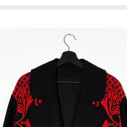
bawełnianą podsze
Nerka jest miękka
się do ciała. Elem
polskiego produce
jakości.
Produkt jest unik
egzemplarzu.
* Nerka uszyta jes
związku z tym mat
niedoskonałości