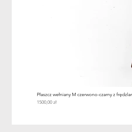
Płaszcz wełniany M czerwono-czarny z frędzla
Cena
1500,00 zł