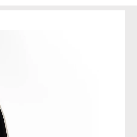
wką w kolorze błękitnym.
, dlatego dobrze dopasowuje
enty kaletnicze pochodzą od
nta, są metalowe i wysokiej
atowy, wykonany tylko w jednym
t z tkanin z drugiego obiegu, w
eriał może posiadać drobne