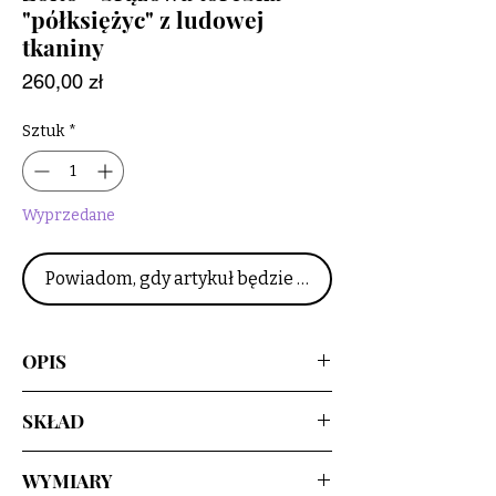
"półksiężyc" z ludowej
tkaniny
Cena
260,00 zł
Sztuk
*
Wyprzedane
Powiadom, gdy artykuł będzie dostępny
OPIS
Upcyclingowa torebka na ramię z
SKŁAD
pięknej żakardowej, ludowej tkaniny, w
kolorze żółto - brązowym. Z
tkanina wzorzysta - 90% wełna, 10%
regulowanym paskiem, można nosić
WYMIARY
poliester