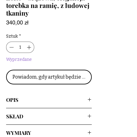
torebka na ramię, z ludowej
tkaniny
Cena
340,00 zł
Sztuk
*
Wyprzedane
Powiadom, gdy artykuł będzie dostępny
OPIS
Upcyclingowa, elegancka torebka na
SKŁAD
ramię, z pięknej żakardowej, ludowej
tkaniny, w kolorze brązowo - żółtym. Z
tkanina wzorzysta - 90% wełna, 10%
regulowanym paskiem, w kolorze
WYMIARY
poliester